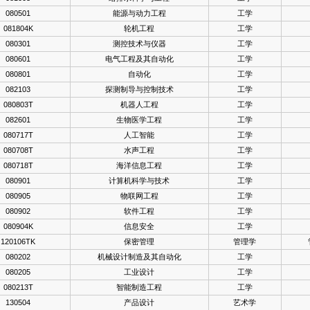
080501
能源与动力工程
工学
081804K
轮机工程
工学
080301
测控技术与仪器
工学
080601
电气工程及其自动化
工学
080801
自动化
工学
082103
探测制导与控制技术
工学
080803T
机器人工程
工学
082601
生物医学工程
工学
080717T
人工智能
工学
080708T
水声工程
工学
080718T
海洋信息工程
工学
080901
计算机科学与技术
工学
080905
物联网工程
工学
080902
软件工程
工学
080904K
信息安全
工学
120106TK
保密管理
管理学
080202
机械设计制造及其自动化
工学
080205
工业设计
工学
080213T
智能制造工程
工学
130504
产品设计
艺术学