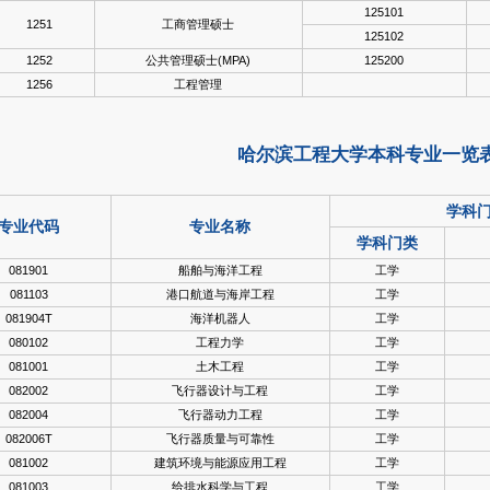
125101
1251
工商管理硕士
125102
1252
公共管理硕士(MPA)
125200
1256
工程管理
哈尔滨工程大学本科专业一览
学科
专业代码
专业名称
学科门类
081901
船舶与海洋工程
工学
081103
港口航道与海岸工程
工学
081904T
海洋机器人
工学
080102
工程力学
工学
081001
土木工程
工学
082002
飞行器设计与工程
工学
082004
飞行器动力工程
工学
082006T
飞行器质量与可靠性
工学
081002
建筑环境与能源应用工程
工学
081003
给排水科学与工程
工学