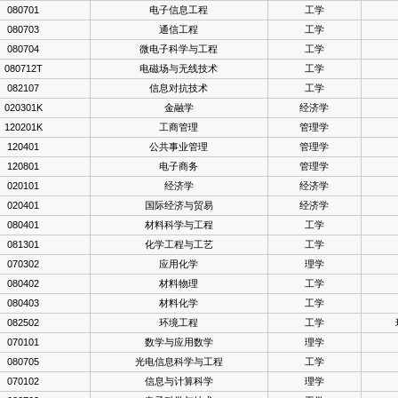
080701
电子信息工程
工学
080703
通信工程
工学
080704
微电子科学与工程
工学
080712T
电磁场与无线技术
工学
082107
信息对抗技术
工学
020301K
金融学
经济学
120201K
工商管理
管理学
120401
公共事业管理
管理学
120801
电子商务
管理学
020101
经济学
经济学
020401
国际经济与贸易
经济学
080401
材料科学与工程
工学
081301
化学工程与工艺
工学
070302
应用化学
理学
080402
材料物理
工学
080403
材料化学
工学
082502
环境工程
工学
070101
数学与应用数学
理学
080705
光电信息科学与工程
工学
070102
信息与计算科学
理学